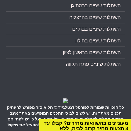
השתלות שיניים ברמת גן
השתלות שיניים בהרצליה
השתלות שיניים בבת ים
השתלות שיניים בחולון
השתלות שיניים בראשון לציון
השתלת שיניים פתח תקווה
כל הזכויות שמורות לפורטל דנטלגייד © חל איסור מפורש להעתיק
תכנים מאתר זה. יש לשים לב כי התכנים המופיעים באתר אינם
מהווים תחליף לקבלת ייעוץ מקצועי של רופא, ועל כן יש להתייחס
מעוניינים בהשוואות מחירים? קבלו עד
בזהירות המתבקשת לכל הכתוב בדפי אתר זה ולהפעיל את שיקול
3 הצעות מחיר קרוב לבית, ללא
הדעת.
הצהרת נגישות