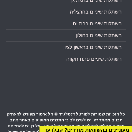
השתלות שיניים ברמת גן
השתלות שיניים בהרצליה
השתלות שיניים בבת ים
השתלות שיניים בחולון
השתלות שיניים בראשון לציון
השתלת שיניים פתח תקווה
כל הזכויות שמורות לפורטל דנטלגייד © חל איסור מפורש להעתיק
תכנים מאתר זה. יש לשים לב כי התכנים המופיעים באתר אינם
מהווים תחליף לקבלת ייעוץ מקצועי של רופא, ועל כן יש להתייחס
מעוניינים בהשוואות מחירים? קבלו עד
בזהירות המתבקשת לכל הכתוב בדפי אתר זה ולהפעיל את שיקול