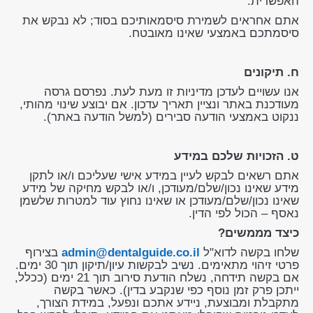
האפשרית.
אתם אחראים לשמירת סיסמאותיכם בסוד; לא נבקש את
סיסמתכם באמצעי שאינו מאובטח.
ח. תיקונים
אנו עשויים לעדכן מדיניות זו מעת לעת. נפרסם גרסה
מעודכנת באתר ונציין תאריך עדכון. אם יבוצע שינוי מהותי,
ננקוט באמצעי הודעה סבירים (למשל הודעה באתר).
ט. הזכויות שלכם במידע
אתם רשאים לבקש לעיין במידע אישי שעליכם ו/או לתקן
מידע שאינו נכון/שלם/מעודכן, ו/או לבקש מחיקה של מידע
שאינו נכון/שלם/מעודכן או שאינו נחוץ עוד למטרות שלשמן
נאסף – הכול לפי הדין.
כיצד מממשים?
שלחו בקשה לדוא"ל
admin@dentalguide.co.il
בצירוף
פרטי זיהוי מתאימים. נשיב לבקשות עיון/תיקון תוך 30 ימים.
אם בקשה תידחה, נשלח הודעת סירוב תוך 21 ימים (ככלל,
ייתכן פרק זמן נוסף כפי שנקבע בדין). כאשר בקשה
מתקבלת ומבוצעת, ניידע אתכם ונפעל, במידת הצורך,