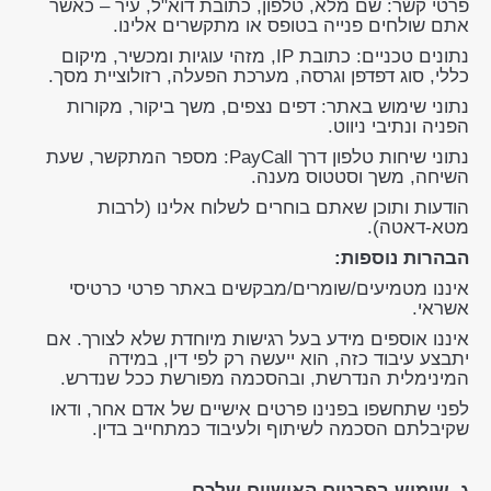
פרטי קשר: שם מלא, טלפון, כתובת דוא"ל, עיר – כאשר
אתם שולחים פנייה בטופס או מתקשרים אלינו.
נתונים טכניים: כתובת IP, מזהי עוגיות ומכשיר, מיקום
כללי, סוג דפדפן וגרסה, מערכת הפעלה, רזולוציית מסך.
נתוני שימוש באתר: דפים נצפים, משך ביקור, מקורות
הפניה ונתיבי ניווט.
נתוני שיחות טלפון דרך PayCall: מספר המתקשר, שעת
השיחה, משך וסטטוס מענה.
הודעות ותוכן שאתם בוחרים לשלוח אלינו (לרבות
מטא-דאטה).
הבהרות נוספות:
איננו מטמיעים/שומרים/מבקשים באתר פרטי כרטיסי
אשראי.
איננו אוספים מידע בעל רגישות מיוחדת שלא לצורך. אם
יתבצע עיבוד כזה, הוא ייעשה רק לפי דין, במידה
המינימלית הנדרשת, ובהסכמה מפורשת ככל שנדרש.
לפני שתחשפו בפנינו פרטים אישיים של אדם אחר, ודאו
שקיבלתם הסכמה לשיתוף ולעיבוד כמתחייב בדין.
ג. שימוש בפרטים האישיים שלכם