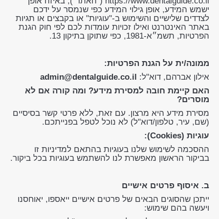
https://www.dentalguide.co.il ("האתר"), באיזה אופן
ישמש המידע, אופן גילוי המידע כפי שנמסר על ידכם
לצדדים שלישיים והשימוש ב-"עוגיות" או בקבצים או תגיות
באתר האינטרנט ואילו זכויות עומדות לכם לפי חוק הגנת
הפרטיות, תשמ״א-1981, כפי שתוקן בתיקון 13.
ממונה/ית על הגנת הפרטיות:
אילון אברהם, דוא"ל:
admin@dentalguide.co.il
האם קיימת חובה למסירת מידע? ומה קורה אם לא
מוסרים?
מסירת מידע היא מרצון. עם זאת, ללא פרטי קשר בסיסיים
(שם, עיר, טלפון/דוא"ל) לא נוכל לטפל בפנייתכם.
עוגיות (Cookies):
ההסכמה לשימוש שלנו בעוגיות בהתאם למדיניות זו
בביקור הראשון מאפשרת לנו להשתמש בעוגיות בכל ביקור.
ב. איסוף פרטים אישיים
ייתכן שהסוגים הבאים של פרטים אישיים ייאספו, יאוחסנו
ויעשה בהם שימוש: