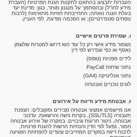
העברות יתבצעו בהתאם לתקנות הגנת הפרטיות (העברת
מידע לחו"ל) ובהסתמך על מנגנון מותר, כגון: מדינת יעד
בעלת הגנה נאותה; התחייבויות חוזיות מתאימות (לרבות
נוסחים סטנדרטיים); או הסכמה מודעת, לפי העניין.
ו. שמירת פרטים אישיים
נשמור מידע אישי רק כל עוד הוא דרוש למטרות שלשמן
נאסף או כפי שנדרש לפי דין:
לידים מפניות (טופס)
נתוני שיחות PayCall
נתוני אנליטיקה (GA4)
לוגים טכניים ואבטחה
ז. אבטחת מידע ודיווח על אירועים
אנו מיישמים אמצעי אבטחה סבירים ומקובלים: הצפנת
תעבורה (SSL/TLS), בקרות גישה והרשאות, עדכוני
אבטחה, ניטור חריגות וגיבויים. במקרה של אירוע אבטחה
חמור, נפעל לפי הדין והנחיות הרשות להגנת פרטיות,
לרבות דיווח במקרים המחייבים וצעדים להפחתת הפגיעה