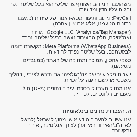
משהועבר המידע, השותף צד שלישי הוא בעל שליטה נפרד
וחלים עליו הדין ומדיניותו.
PayCall: ניתוב ותיעוד מטא-דאטה של שיחות (כמעבד
נתונים מטעמנו, אלא אם צוין אחרת).
Google LLC (Analytics/Tag Manager): מדידה
ואנליטיקה; חלק מהעיבוד נעשה כבעל שליטה נפרד.
Meta Platforms (WhatsApp Business): תקשורת יזומה
לבקשתכם; בעל שליטה נפרד להודעות.
ספקי אחסון, תמיכה ותחזוקה של האתר (כמעבדים
מטעמנו).
יועצים מקצועיים/אכיפה/רגולציה: אם נדרש לפי דין, בהליך
משפטי או לשם הגנה על זכויות.
אנו מחזיקים/נחזיק הסכמי עיבוד נתונים (DPA) מול
מעבדים רלוונטיים, לפי דין.
ה. העברות נתונים בינלאומיות
אנו עשויים להעביר מידע אישי מחוץ לישראל (למשל
לארה"ב/האיחוד האירופי) לצורך אנליטיקה, אירוח
ותקשורת.