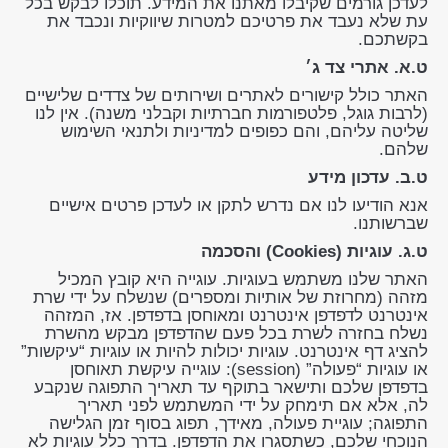
לעדכן גורמים שקיבלו מאתנו את המידע. תוכלו לבקש בכל
עת שלא נעבד את פרטיכם למטרות שיווקיות ונכבד את
בקשתכם.
ט.א. אתרי צד ג׳
האתר כולל קישורים לאתרים ושירותים של צדדים שלישיים
(לרבות גוגל, פלטפורמות חברתיות וקבלני משנה). אין לנו
שליטה עליהם, והם כפופים למדיניות ולתנאי השימוש
שלהם.
ט.ב. עדכון מידע
אנא הודיעו לנו אם נדרש לתקן או לעדכן פרטים אישיים
שברשותנו.
ט.ג. עוגיות (Cookies) והסכמה
האתר שלנו משתמש בעוגיות. עוגייה היא קובץ המכיל
מזהה (מחרוזת של אותיות ומספרים) שנשלח על ידי שרת
אינטרנט לדפדפן אינטרנט ומאוחסן בדפדפן. אז, המזהה
נשלח בחזרה לשרת בכל פעם שהדפדפן מבקש מהשרת
להציג דף אינטרנט. עוגיות יכולות להיות או עוגיות “עיקשות”
או עוגיות “פעולה” (session): עוגייה עיקשת תאוחסן
בדפדפן שלכם ותישאר בתוקף עד תאריך התפוגה שנקבע
לה, אלא אם תימחק על ידי המשתמש לפני תאריך
התפוגה; עוגיית פעולה, מאידך, תפוג בסוף זמן הגלישה
הנוכחי שלכם, כשתסגרו את הדפדפן. בדרך כלל עוגיות לא