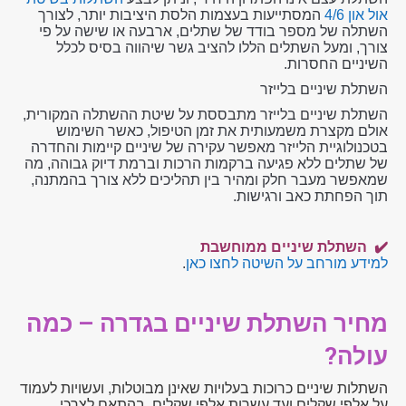
אול און 4/6
המסתייעות בעצמות הלסת היציבות יותר, לצורך
השתלה של מספר בודד של שתלים, ארבעה או שישה על פי
צורך, ומעל השתלים הללו להציב גשר שיהווה בסיס לכלל
השיניים החסרות.
השתלת שיניים בלייזר
השתלת שיניים בלייזר מתבססת על שיטת ההשתלה המקורית,
אולם מקצרת משמעותית את זמן הטיפול, כאשר השימוש
בטכנולוגיית הלייזר מאפשר עקירה של שיניים קיימות והחדרה
של שתלים ללא פגיעה ברקמות הרכות וברמת דיוק גבוהה, מה
שמאפשר מעבר חלק ומהיר בין תהליכים ללא צורך בהמתנה,
תוך הפחתת כאב ורגישות.
✔️ השתלת שיניים ממוחשבת
למידע מורחב על השיטה לחצו כאן
.
מחיר השתלת שיניים בגדרה – כמה
עולה?
השתלות שיניים כרוכות בעלויות שאינן מבוטלות, ועשויות לעמוד
על אלפי שקלים ועד עשרות אלפי שקלים, בהתאם לצרכי