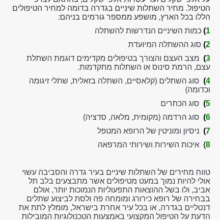
הטיפול. מחיר השתלות שיניים בגדרה בדומה למחיר הטיפולים
הללו בכל הארץ, מושפע ממספר גורמים בניהם:
1
)
כמות השיניים הנדרשות להשתלה
2
)
סוג ההשתלה המיועדת
3
)
מצב העצם והצורך בטיפולים מקדימים דוגמת השתלת
עצם, הרמת סינוס או השתלות מתקדמות.
4
)
סוג השתלים (קלאסיים, השתלה בזאלית, שתלי זיגומה
וכדומה)
5
)
סוג הכתרים
6
)
סוג הרדמה (מקומית, מלאה, סדציה)
7
)
ניסיון ומוניטין של הרופא המטפל
8
)
איכות השירות ושירותי המרפאה
טווח מחירים של השתלות שיניים בעיר גדרה והסביבה עשוי
אולי להיות נמוך במעט מטיפולים אשר מתבצעים בלב תל
אביב, ולו בשל ההוצאות התפעוליות הנמוכות יותר, אולם
בבחירה של רופא כירורג ומומחה פה ולסת לביצוע שתלים
דנטליים בגדרה, או בכל עיר אחרת בישראל, מומלץ לתת את
הדעת על הטיפול המקצועי באמצעות הטכנולוגיות המובילות