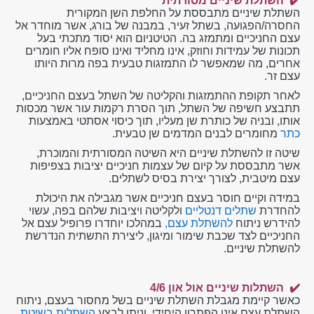
✔️ השתלת שיניים מסורתית
השתלת שיניים מתבססת על החלפת השן המקורית
החסרה/הפגועה, בשתל זעיר, במבנה של בורג, אשר מוחדר אל
עצם החניכיים ומתמזג בה. הטיטניום הוא יסוד מתכתי בעל
תכונות של עמידות וחוזק, אינו מחליד ואינו סופח אליו חומרים
אחרים, מה שמאפשר לו התמזגות טבעית בפה מרות היותו
עצם זר.
לאחר תקופת ההתמזגות והקליטה של השתל בעצם החניכיים,
תתבצע חשיפה של השתל, תוך הסרת רקמות עור אשר מכסות
אותו, ובניה של כותרת שן מעליו, תוך כיסוי אסתטי באמצעות
כתר
מחומרים לבנים המדמים שן טבעית.
שיטה זו להשתלת שיניים היא השיטה המסורתית והמוכרת,
אשר מתבססת על קיום של עצמות חניכיים יציבות בצפיפות
עצם מיטבית, לצורך יצירת בסיס לשתלים.
במידה וקיים חוסר בעצם חניכיים אשר מגבילה את היכולת
להחדרת
שתלים דנטליים
ולקליטה ויציבות שלהם בפה, עשוי
להידרש ניתוח
להשתלת עצם,
במהלכו יוחדרו פרופיל עצם אל
החניכיים לצד שכבת שימור ומיגון, ליצירת התשתית הנדרשת
להשתלת שיניים.
✔️ השתלות שיניים אול און 4/6
כאשר קיימת מגבלת השתלת שיניים בשל מחסור בעצם, ניתוח
השתלת עצם אינו הפתרון היחידי, וניתן לבצע
השתלות בשיטת