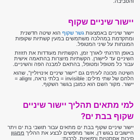
והסביבה.
יישור שיניים שקוף
יישור שיניים באמצעות
גשר שקוף
הוא שיטה חדשנית
ומתקדמת במהלכה משתמשים במעין קשתיות שקופות
המונחות על שיני המטופל.
באופן הדרגתי לאורך זמן, הקשתיות מעודדות את תזוזת
השיניים עד ליישורן. הקשתיות מיוצרות בהתאמה אישית
עבור כל מטופל ומטופל, בהתאם למבנה הפה והשיניים.
השיטה מכונה לעיתים גם "יישור שיניים אינויזליין", שהוא
הלחם של שתי מילים: invisible = בלתי נראה, וalign =
יישור. מקור השם הוא כמובן בגשר השקוף.
למי מתאים תהליך יישור שיניים
שקוף בבת ים?
יישור שיניים שקוף בבת ים מתאים עבור תושבי בת ים ויתר
היישובים בגוש דן, אשר מחפשים לבצע את ההליך
ממגוון
סיבות אסתטיות ורפואיות, לרבות: