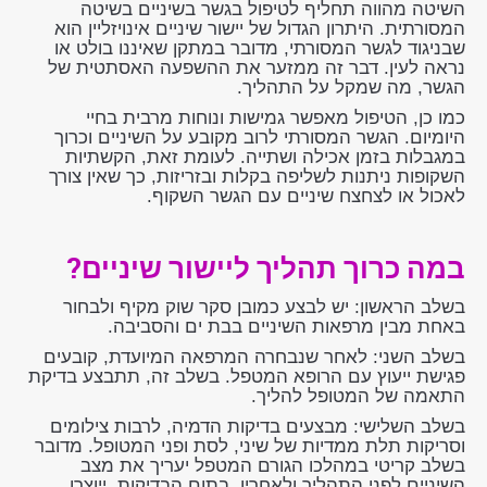
השיטה מהווה תחליף לטיפול בגשר בשיניים בשיטה
המסורתית. היתרון הגדול של יישור שיניים אינויזליין הוא
שבניגוד לגשר המסורתי, מדובר במתקן שאיננו בולט או
נראה לעין. דבר זה ממזער את ההשפעה האסתטית של
הגשר, מה שמקל על התהליך.
כמו כן, הטיפול מאפשר גמישות ונוחות מרבית בחיי
היומיום. הגשר המסורתי לרוב מקובע על השיניים וכרוך
במגבלות בזמן אכילה ושתייה. לעומת זאת, הקשתיות
השקופות ניתנות לשליפה בקלות ובזריזות, כך שאין צורך
לאכול או לצחצח שיניים עם הגשר השקוף.
במה כרוך תהליך ליישור שיניים?
בשלב הראשון: יש לבצע כמובן סקר שוק מקיף ולבחור
באחת מבין מרפאות השיניים בבת ים והסביבה.
בשלב השני: לאחר שנבחרה המרפאה המיועדת, קובעים
פגישת ייעוץ עם הרופא המטפל. בשלב זה, תתבצע בדיקת
התאמה של המטופל להליך.
בשלב השלישי: מבצעים בדיקות הדמיה, לרבות צילומים
וסריקות תלת ממדיות של שיני, לסת ופני המטופל. מדובר
בשלב קריטי במהלכו הגורם המטפל יעריך את מצב
השיניים לפני התהליך ולאחריו. בתום הבדיקות, ייוצרו