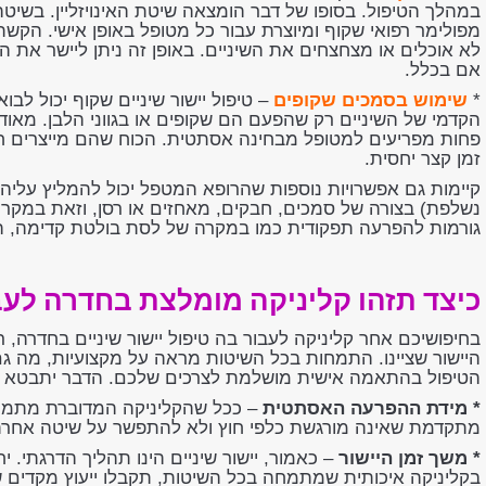
במהלך הטיפול. בסופו של דבר הומצאה שיטת האינויזליין. בשיט
מפולימר רפואי שקוף ומיוצרת עבור כל מטופל באופן אישי. הקש
לא אוכלים או מצחצחים את השיניים. באופן זה ניתן ליישר את ה
אם בכלל.
*
שימוש בסמכים שקופים
– טיפול יישור שיניים שקוף יכול לבו
הקדמי של השיניים רק שהפעם הם שקופים או בגווני הלבן. מא
פחות מפריעים למטופל מבחינה אסתטית. הכוח שהם מייצרים חזק
זמן קצר יחסית.
קיימות גם אפשרויות נוספות שהרופא המטפל יכול להמליץ עליהן
נשלפת) בצורה של סמכים, חבקים, מאחזים או רסן, וזאת במקרים
גורמות להפרעה תפקודית כמו במקרה של לסת בולטת קדימה, הפר
כיצד תזהו קליניקה מומלצת בחדרה
לעבו
בחיפושיכם אחר קליניקה לעבור בה טיפול יישור שיניים בחדרה,
היישור שציינו. התמחות בכל השיטות מראה על מקצועיות, מה ג
הטיפול בהתאמה אישית מושלמת לצרכים שלכם. הדבר יתבטא ב
* מידת ההפרעה האסתטית
– ככל שהקליניקה המדוברת מתמחה 
מתקדמת שאינה מורגשת כלפי חוץ ולא להתפשר על שיטה אחרת
* משך זמן היישור
– כאמור, יישור שיניים הינו תהליך הדרגתי. י
בקליניקה איכותית שמתמחה בכל השיטות, תקבלו ייעוץ מקדים