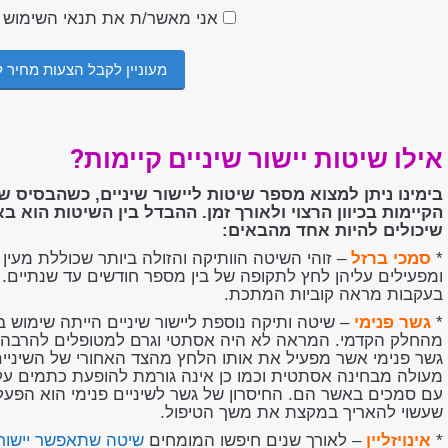
אני מאשר/ת את תנאי השימוש ו
אילו שיטות יישור שיניים קיימות?
בימינו ניתן למצוא מספר שיטות ליישור שיניים, כשהבסיס ש
הקיימות בכיוון הרצוי ולאורך זמן. ההבדל בין השיטות הו
שיכולים להיות אחד מהבאים:
*
סמכי ברזל
– זוהי השיטה הוותיקה והזולה ביותר שכוללת מעין 
ומפעילים עליהן לחץ לתקופה של בין מספר חודשים עד שנתיים
בעקבות מראה קוביות המתכת.
*
גשר פנימי
– שיטה ותיקה נוספת ליישור שיניים הייתה שימוש 
מהחלק הקדמי. המראה לא היה אסתטי וגרם למטופלים להרבה מ
גשר פנימי אשר מפעיל את אותו הלחץ מהצד האחורי של השיניים 
מעולה מבחינה אסתטית וכמו כן אינה גורמת להופעת כתמים ע
עם סמכים באשר הם. החיסרון של גשר לשיניים פנימי הוא הפע
שעשוי להאריך במקצת את משך הטיפול.
*
אינויזליין
– לאורך שנים חיפשו המומחים
שיטה שתאפשר יישור 