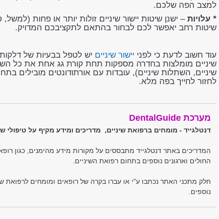
למצב הפה שלכם.
* עלויות
– ישנן שיטות יישור שיניים זולות יותר או פחות (למשל, 
שיטות רחב יאפשר לכם לבחור בהתאם לתקציבכם המדויק.
עוד חשוב לדעת כי לפני
יישור שיניים
יש לטפל בבעיות של דלקות ח
שיניים מומלצות בחדרה מספקות תחת קורת גג אחת את כל השיר
שיניים, השתלות שיניים), עובדות עם אורתודונטים מובילים בת
לחזור לחייך בפה מלא.
מערכת DentalGuide
דנטלגייד - מומחים ברפואת שיניים, מדריכים ומידע מקיף על טיפולי שי
המדריכים באתר דנטלגייד מתבססים על מקורות מידע מהימנים, כגון רופאי 
החולים וארגונים נוספים בתחום רפואת השיניים.
חלק מתכני האתר נכתבו ע"י או עברו בקרה של רופאים ומומחים לרפואת שינ
נוספים.