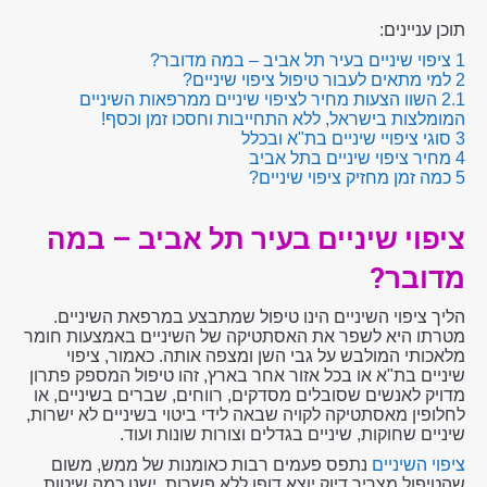
תוכן עניינים:
1
ציפוי שיניים בעיר תל אביב – במה מדובר?
2
למי מתאים לעבור טיפול ציפוי שיניים?
2.1
השוו הצעות מחיר לציפוי שיניים ממרפאות השיניים
המומלצות בישראל, ללא התחייבות וחסכו זמן וכסף!
3
סוגי ציפויי שיניים בת"א ובכלל
4
מחיר ציפוי שיניים בתל אביב
5
כמה זמן מחזיק ציפוי שיניים?
ציפוי שיניים בעיר תל אביב – במה
מדובר?
הליך ציפוי השיניים הינו טיפול שמתבצע במרפאת השיניים.
מטרתו היא לשפר את האסתטיקה של השיניים באמצעות חומר
מלאכותי המולבש על גבי השן ומצפה אותה. כאמור, ציפוי
שיניים בת"א או בכל אזור אחר בארץ, זהו טיפול המספק פתרון
מדויק לאנשים שסובלים מסדקים, רווחים, שברים בשיניים, או
לחלופין מאסתטיקה לקויה שבאה לידי ביטוי בשיניים לא ישרות,
שיניים שחוקות, שיניים בגדלים וצורות שונות ועוד.
ציפוי השיניים
נתפס פעמים רבות כאומנות של ממש, משום
שהטיפול מצריך דיוק יוצא דופן ללא פשרות. ישנן כמה שיטות