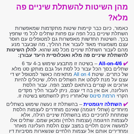
מהן השיטות להשתלת שיניים פה
מלא?
כאמור, כיום כבר קיימות שיטות מתקדמות שמאפשרות
השתלת שיניים בכל הפה עם פחות שתלים לכל מי שחפץ
בכך. השיטות החדשות מאפשרות גם למטופלים עם חוסר
עצם משמעותי מאוד לעבור את ההליך, מה שבעבר מנע
מהם לעבור השתלת שיניים מכל סוג שהוא.
להלן השיטות
להשתלת שיניים פה מלא ואוכלוסיית היעד עבורן:
✔️
All-on-4/6
– בשיטה זו מתבצע שימוש ב-4 עד 6
שתלים בסך הכל עבור כל לסת ועל גבם מותקן סט מלא
של כתרים. שיטת
All on 4
מתאימה כאשר למטופל יש די
עצם על מנת לקלוט את השתלים הללו, שיכולים להיות
ארוכים או קצרים בהתאם למצב הפה. עבור הלסת
העליונה, אם אין בה די עצם, ניתן לעבור הליך מקדים
הקרוי
הרמת סינוס
שלאחריו ניתן להשתמש בשיטה זו.
✔️
השתלה זיגומטית
– בהשתלת זו נעשה שימוש בשתלים
מיוחדים (שתלי זיגומה) שאינם מוחדרים לעצמות הלסת
שמתחת לחניכיים כמו בהשתלת שיניים רגילה, אלא
לעצמות הזיגומה (עצמות הלחי) ומכאן שמם. שתלים אלו
למעשה אינם תלויים במצב עצם הלסת העליונה מאחר
ומחדירים אותם אל עצמות הלחיים שנשארות מסיביות דיו