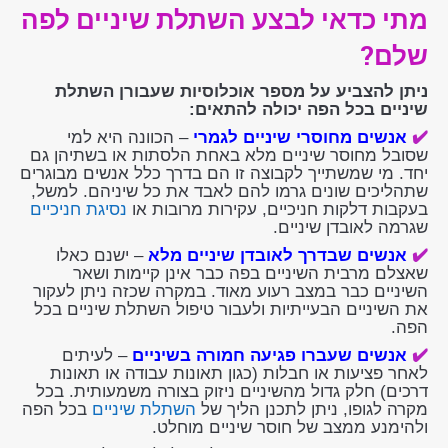
מתי כדאי לבצע השתלת שיניים לפה
שלם?
ניתן להצביע על מספר אוכלוסיות שעבורן השתלת
שיניים בכל הפה יכולה להתאים:
✔️
אנשים מחוסרי שיניים לגמרי
– הכוונה היא למי
שסובל מחוסר שיניים מלא באחת הלסתות או בשתיהן גם
יחד. מי שמשתייך לקבוצה זו הם בדרך כלל אנשים מבוגרים
שתהליכים שונים גרמו להם לאבד את כל שיניהם. למשל,
בעקבות דלקות חניכיים, עקירות מרובות או
נסיגת חניכיים
שגרמה לאובדן שיניים.
✔️
אנשים שבדרך לאובדן שיניים מלא
– ישנם כאלו
שאצלם מרבית השיניים בפה כבר אינן קיימות ושאר
השיניים כבר במצב רעוע מאוד. במקרה שכזה ניתן לעקור
את השיניים הבעייתיות ולעבור טיפול השתלת שיניים בכל
הפה.
✔️
אנשים שעברו פגיעה חמורה בשיניים
– לעיתים
לאחר פציעות או חבלות (כגון תאונות עבודה או תאונות
דרכים) חלק גדול מהשיניים ניזוק בצורה משמעותית. בכל
מקרה לגופו, ניתן לתכנן הליך של
השתלת שיניים
בכל הפה
ולהימנע ממצב של חוסר שיניים מוחלט.