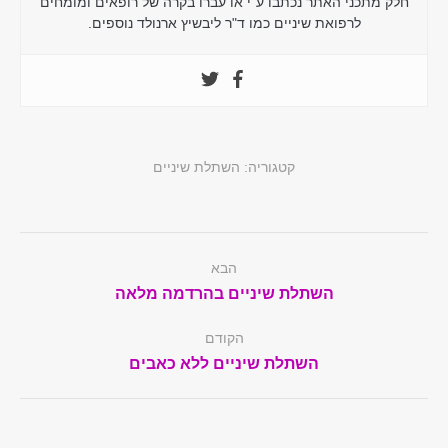
חלק מתכני האתר נכתבו ע"י או עברו בקרה של רופאים ומומחים
לרפואת שיניים כמו ד"ר ליבשיץ ארנולד נוספים.
קטגוריה:
השתלת שיניים
Post
הבא
navigation
Next
השתלת שיניים בהרדמה מלאה
post:
הקודם
Previous
השתלת שיניים ללא כאבים
post: