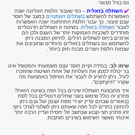
גם בגיל מבוגר.
✔️
השתלה בזאלית
– כפי שעבור הלסת העליונה ישנה
האפשרות להשתמש
בשתלים זיגומטיים
במצב של חוסר
עצם קיצוני, כך עבור הלסת התחתונה ישנה האפשרות
לעבור
השתלה בזאלית
. בשיטה זו השתלים הדנטליים
מוחדרים לשכבות העמוקות יותר של העצם ולכן הם
ארוכים ביחס לשתלים רגילים. לחיזוק המבנה ניתן
להשתמש גם בשתלים בזאליים מיוחדים שחובקים את
עצמות הלסת ויוצרים מבנה חזק ביותר.
שימו לב:
במידה וקיים חוסר עצם משמעותי והמטופל אינו
בר יכולת לממן את העלויות של אחת השיטות שהוזכרו
לעיל, ניתן להציע לו לעבור את הטיפול באמצעות מה
שקרוי "תיקתקים".
איך מתבצעת השתלת שיניים בכל הפה בשיטה הזאת?
פתרון זה כולל שימוש בשני שתלים דנטליים בכל לסת
(באזורים שבהם עדיין יש די מסת עצם) ועל גבם ניתן
להתקין כתרים לכל הפה שאותם ניתן לשלוף לצרכי ניקוי.
זהו פתרון חצי-קבוע שנחשב זול יחסית ועדיין הרבה יותר
איכותי מאשר השימוש בשיניים תותבות.