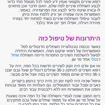
רופא שיניים מקצועי ואמין ידע לומר לכל מטופל מתי כדאי
לבצע השתלת שיניים לפה שלם, האם הדבר אכן מתאים
לו ובאיזו שיטה כדאי לבצע את הפרוצדורה. כאמור,
האפשרות אינה שמורה אך ורק ללסת אחת וניתן
לעבור טיפולי השתלות שיניים בשתי לסתות יחד בצורה
מהירה ויעילה, אפילו תוך יום אחד בלבד.
היתרונות של טיפול כזה
כאשר נכנסה טכנולוגיית השתלים הדנטליים לסל
האפשרויות של רופאי שיקום הפה, האפשרות היחידה
לפעול להשלמת השיניים החסרות הייתה השתלת
שתל
דנטלי
אחד פר שן.
אז אם אדם היה זקוק לשיניים חדשות בכל הפה, היה על
רופא השיניים להתקין כ-36 שתלים דנטליים שעל גבם יוצבו
כ-36 כתרים שהם מספר השיניים בפה אצל אדם מבוגר.
טיפול שכזה היה לוקח זמן רב והיה כרוך בהמון ביקורים,
כאבים וסבל עבור המטופלים. גם העלויות היו מאוד גבוהות
והפכו את האפשרות הזו ללא רלבנטית עבור רבים.
כיום המצב שונה לגמרי והשתלה של כל הפה אינה נשענת
על שתל פר שן אלא על מספר שתלים שעל גבם מתקינים
את כל הכתרים עבור כל הלסת. מכך ניתן להבין כי