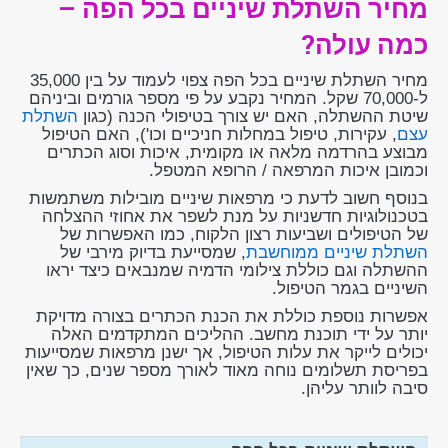
מחיר השתלת שיניים בכל הפה –
כמה עולה?
מחיר השתלת שיניים בכל הפה צפוי לעמוד על בין 35,000
ל-70,000 שקל. המחיר נקבע על פי מספר גורמים וביניהם
שיטת ההשתלה, האם יש צורך בטיפולי הכנה (כגון
השתלת
עצם
, עקירות, טיפול במחלות חניכיים וכו'), האם הטיפול
מבוצע בהרדמה מלאה או מקומית, איכות וסוג הכתרים
וכמובן איכות המרפאה / הרופא המטפל.
בנוסף חשוב לדעת כי מרפאות שיניים מובילות משתמשות
בטכנולוגיות חדשניות על מנת לשפר את אחוזי ההצלחה
של הטיפולים ושביעות רצון הלקוח, כמו האפשרות של
השתלת שיניים ממוחשבת
, שמסייעת בדיוק מירבי של
ההשתלה וגם כוללת צילומי הדמיה שמנבאים כיצד יראו
השיניים בגמר הטיפול.
אפשרות נוספת כוללת את הכנת הכתרים בצורה מדויקת
יותר על ידי תוכנת מחשב. ההליכים המתקדמים האלה
יכולים לייקר את עלות הטיפול, אך ישנן מרפאות שמסייעות
בפריסת תשלומים נוחה מאוד לאורך מספר שנים, כך שאין
סיבה לוותר עליהן.