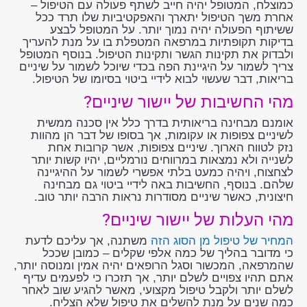
כמוצלח, המטופל יהיה חייב לשתף פעולה עם הטיפול –
אחרת משך הטיפול יתארך והאפקטיביות שלו תרד ככל
ששיתוף הפעולה יהיה נמוך יותר. על המטופל לבצע
בדיקות תקופתיות במרפאה המטפלת בו על מנת להעריך
ולבדוק את תקינות הגשר ותקינות הטיפול. בנוסף המטופל
צריך לשמור על היגיינת הפה בכדי שיוכל לשמור על שיניים
בריאות, דבר שעשוי לבוא לידיי ביטוי בסיומו של הטיפול.
מהי החשיבות של יישור שיניים?
אומנם מבחינה בריאותית בדרך כלל אין סכנה ממשית
לשיניים צפופות או עקומות, אך בסופו של דבר הן מהוות
נזק לטווח הארוך. שיניים צפופות, אשר קרובות אחת
לשנייה ולא נמצאות במרווחים נורמליים, יהיו קשות יותר
לצחצוח, ויהיה כמעט בלתי אפשרי לשמור על ההיגיינה
שלהם. בנוסף, החשיבות באה לידיי ביטוי גם מבחינה
חיצונית, כאשר שיניים מסודרות נראות הרבה יותר טוב.
מהי העלות של יישור שיניים?
המחיר של טיפול מן הסוג הזה
משתנה, אך עליכם לדעת
כי מדובר בהליך של כמה אלפי שקלים – כמובן שככל
שהמרפאה, המכשור וסגל הרופאים יהיה אמין ומנוסה יותר,
אתם תהיו צפויים לשלם יותר, אך תזכרו כי לפעמים עדיף
לשלם יותר ולקבל טיפול מקצועי, מאשר להגיע שוב לאחר
כמה שנים על מנת להשלים את טיפול שלא הצליח.