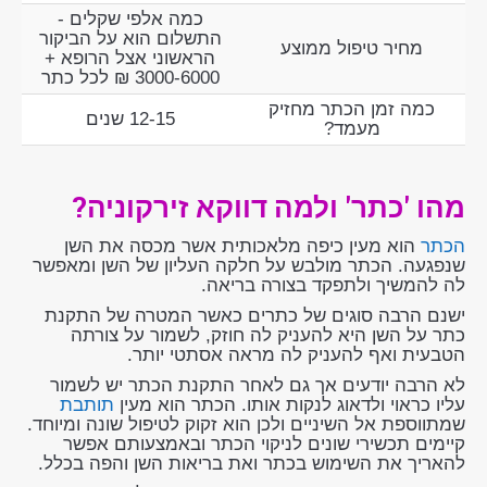
כמה אלפי שקלים -
התשלום הוא על הביקור
מחיר טיפול ממוצע
הראשוני אצל הרופא +
3000-6000 ₪ לכל כתר
כמה זמן הכתר מחזיק
12-15 שנים
מעמד?
מהו 'כתר' ולמה דווקא זירקוניה?
הכתר
הוא מעין כיפה מלאכותית אשר מכסה את השן
שנפגעה. הכתר מולבש על חלקה העליון של השן ומאפשר
לה להמשיך ולתפקד בצורה בריאה.
ישנם הרבה סוגים של כתרים כאשר המטרה של התקנת
כתר על השן היא להעניק לה חוזק, לשמור על צורתה
הטבעית ואף להעניק לה מראה אסתטי יותר.
לא הרבה יודעים אך גם לאחר התקנת הכתר יש לשמור
עליו כראוי ולדאוג לנקות אותו. הכתר הוא מעין
תותבת
שמתווספת אל השיניים ולכן הוא זקוק לטיפול שונה ומיוחד.
קיימים תכשירי שונים לניקוי הכתר ובאמצעותם אפשר
להאריך את השימוש בכתר ואת בריאות השן והפה בכלל.