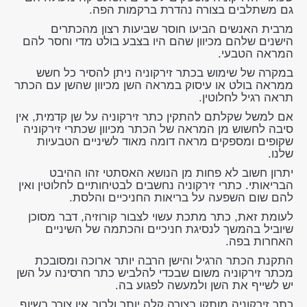
גם משתלבים בצורה נהדרת ברקמות הפה.
מרבית האנשים הביעו חוסר שביעות רצון מהכתרים
הישנים שלהם מכיוון שהם היו בצבע בולט מדי וחסר להם
המראה הטבעי.
במקרה של שימוש בכתר זירקוניה ניתן להסיר כל חשש
ממראה בולט או עיסוק במראה השן מכיוון שהשן עם הכתר
תראה רגיל לחלוטין.
אם למשל שקלתם להתקין כתר זירקוניה על שן קדמית, אין
סיבה לחשוש מן המראה של הכתר מכיוון שכתרי זירקוניה
שקופים ומספקים מראה דומה מאוד לשיניים הטבעיות
שלנו.
יתרון חשוב לא פחות מן הנושא האסתטי זהו ההיבט
הבריאותי. כתרי זירקוניה נחשבים לבטיחותיים לחלוטין ואין
להם שום השפעה על בריאות החניכיים והלסת.
לעומת זאת, כתר מתכת עשוי לצבור קורוזיה, דבר מסוכן
שיוביל בהמשך לנסיגת חניכיים והכתמה של השיניים
האחרות בפה.
התקנת הכתר הרגיל והישן הרבה יותר ארוכה ומסובכת
מכתר זירקוניה משום שבכדי להלביש כתר חרסינה על השן
יש לשייף את השן ולמעשה לפגוע בה.
כתר זירקוניה מותקן בצורה קלה יותר ולרוב אין צורך בשיוף