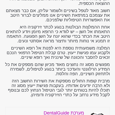
ההוצאה הכספית.
חשוב מאוד לטפל בשיניים ולשמור עליהן, אם כבר מצאתם
את עצמכם במרפאת השיניים אנו ממליצים לברור היטב
את האפשרויות הטיפוליות שלפניכם.
אחת ההמלצות הבולטות בנוגע לכתר זירקוניה היא
התאמתו אל השן – יש לוודא כי הרופא מיומן ויודע להתאים
היטב את הכתר בכדי שהוא יונח על השן הפגועה. התאמה
זו תמנע אי נוחות מיותר ותיצור מראה אסתטי ונעים.
המלצה משמעותית נוספת היא לפנות אל רופא השיניים
ולקבוע עמו פגישת ייעוץ. טרם קבלת הטיפול הרפואי הנכם
זכאים להסבר והכוונה של שיננית ואך רופא שיניים.
מפגשים מסוג זה נחוצים מאוד מכיוון שהם מספקים את כל
המידע הרלוונטי והעדכני ביותר בנוגע לטיפולים, לשמירה
ולתחזוק השיניים, הפה והלסת.
מרבית קופות החולים מספקות את השירות החשוב הזה
ולא הרבה יודעים אודותיו. בעקבות פגישת ייעוץ מסוג זה
תוכלו להיות בטוחים יותר לגבי הטיפול הנחוץ לכם ובנוסף
לקבל מידע נרחב על כתרי הזירקוניה ודומיהן.
מערכת DentalGuide