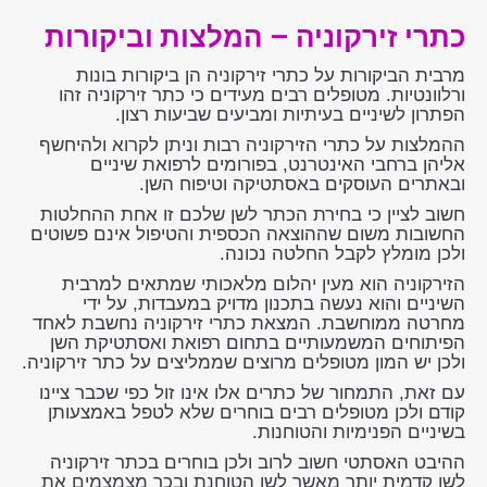
כתרי זירקוניה – המלצות וביקורות
מרבית הביקורות על כתרי זירקוניה הן ביקורות בונות
ורלוונטיות. מטופלים רבים מעידים כי כתר זירקוניה זהו
הפתרון לשיניים בעיתיות ומביעים שביעות רצון.
ההמלצות על כתרי הזירקוניה רבות וניתן לקרוא ולהיחשף
אליהן ברחבי האינטרנט, בפורומים לרפואת שיניים
ובאתרים העוסקים באסתטיקה וטיפוח השן.
חשוב לציין כי בחירת הכתר לשן שלכם זו אחת ההחלטות
החשובות משום שההוצאה הכספית והטיפול אינם פשוטים
ולכן מומלץ לקבל החלטה נכונה.
הזירקוניה הוא מעין יהלום מלאכותי שמתאים למרבית
השיניים והוא נעשה בתכנון מדויק במעבדות, על ידי
מחרטה ממוחשבת. המצאת כתרי זירקוניה נחשבת לאחד
הפיתוחים המשמעותיים בתחום רפואת ואסתטיקת השן
ולכן יש המון מטופלים מרוצים שממליצים על כתר זירקוניה.
עם זאת, התמחור של כתרים אלו אינו זול כפי שכבר ציינו
קודם ולכן מטופלים רבים בוחרים שלא לטפל באמצעותן
בשיניים הפנימיות והטוחנות.
ההיבט האסתטי חשוב לרוב ולכן בוחרים בכתר זירקוניה
לשן קדמית יותר מאשר לשן הטוחנת ובכך מצמצמים את