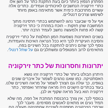
הפתרון הנפוץ ביותר כיום בעת התקנת כתר על השן אלו
כתרי זירקוניה הנחשבים לאיכותיים ועמידים. כתרים אלה
עשויים מתרכובת כימית אשר מתאימה באופן מיוחד
לשימוש וצרכים דנטליים.
אף על פי שבעבר נהגו להשתמש בכתרי חרסינה מתוך
המחשבה שהן חזקות – הוכח במהרה כי כתר זירקוניה
קשה לא פחות ולמעשה נחשב לעמיד הרבה יותר.
בשנים האחרונות נשמעות המון המלצות על כתרי זירקוניה
והסיבה העיקרית לכך היא ככל הנראה האיכות והעמידות,
נוסף לכך שהם ניתנים להתקנה בכל השיניים בפה,
מתאימים לרוב המטופלים ומשתלבים גם
על שתל דנטלי
.
יתרונות וחסרונות של כתר זירקוניה
היתרון הבולט ביותר של כתרי זירקוניה זהו נושא
האסתטיקה. כמו שאנו נוהגים לשמור על איברים שונים
בגופינו, כך עולה גם הצורך לשמור על מראה השיניים שלנו.
בעוד בכתרים הישנים היה מראה שחרחר ואפרפר, כתר
זירקוניה הוא בעל מראה שקוף או לבן.
בנוסף לכך, אין צורך בהכנסת המתכת אל הפה, מה שלא
תמיד נעים או מתאים לאנשים מסוימים. מעבר לכך
שכתרי הזירקוניה מספקים לשיניים אסתטיקה מעולה הם