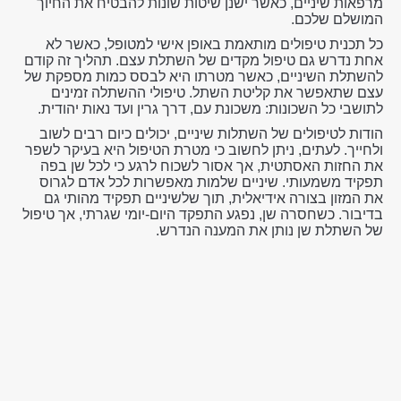
מרפאות שיניים, כאשר ישנן שיטות שונות להבטיח את החיוך
המושלם שלכם.
כל תכנית טיפולים מותאמת באופן אישי למטופל, כאשר לא
אחת נדרש גם טיפול מקדים של השתלת עצם. תהליך זה קודם
להשתלת השיניים, כאשר מטרתו היא לבסס כמות מספקת של
עצם שתאפשר את קליטת השתל. טיפולי ההשתלה זמינים
לתושבי כל השכונות: משכונת עם, דרך גרין ועד נאות יהודית.
הודות לטיפולים של השתלות שיניים, יכולים כיום רבים לשוב
ולחייך. לעתים, ניתן לחשוב כי מטרת הטיפול היא בעיקר לשפר
את החזות האסתטית, אך אסור לשכוח לרגע כי לכל שן בפה
תפקיד משמעותי. שיניים שלמות מאפשרות לכל אדם לגרוס
את המזון בצורה אידיאלית, תוך שלשיניים תפקיד מהותי גם
בדיבור. כשחסרה שן, נפגע התפקד היום-יומי שגרתי, אך טיפול
של השתלת שן נותן את המענה הנדרש.