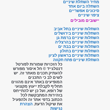
מחיר השתלת שיניים
השתלה ביום אחד
סיכונים אפשריים
ציפוי שיניים
יישובים מובילים
השתלות שיניים בתל אביב
השתלות שיניים בירושלים
השתלות שיניים ברמת גן
השתלות שיניים בהרצליה
השתלות שיניים בבת ים
השתלות שיניים בחולון
השתלות שיניים בראשון לציון
השתלת שיניים פתח תקווה
כל הזכויות שמורות לפורטל
דנטלגייד © חל איסור מפורש
להעתיק תכנים מאתר זה. יש
לשים לב כי התכנים
המופיעים באתר אינם מהווים
תחליף לקבלת ייעוץ מקצועי
של רופא, ועל כן יש להתייחס
בזהירות המתבקשת לכל
הכתוב בדפי אתר זה ולהפעיל
את שיקול הדעת.
הצהרת
נגישות